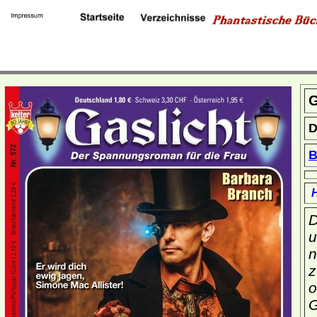
G
D
B
H
D
u
n
z
o
G