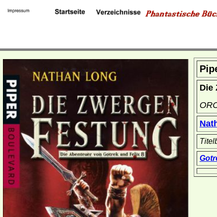
Pip
Die
OR
Nat
Titel
Gotr