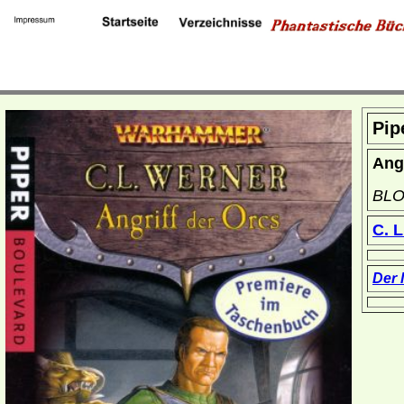
Pip
Angr
BL
C. 
Der 