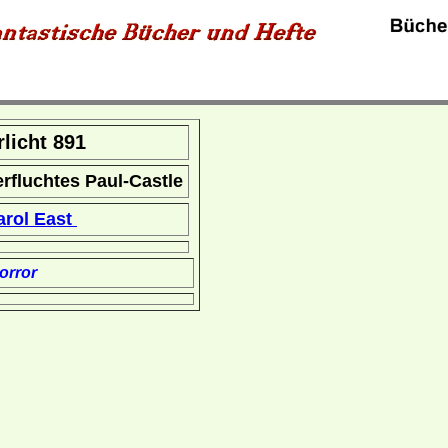
rrlicht 891
erfluchtes Paul-Castle
arol East
orror