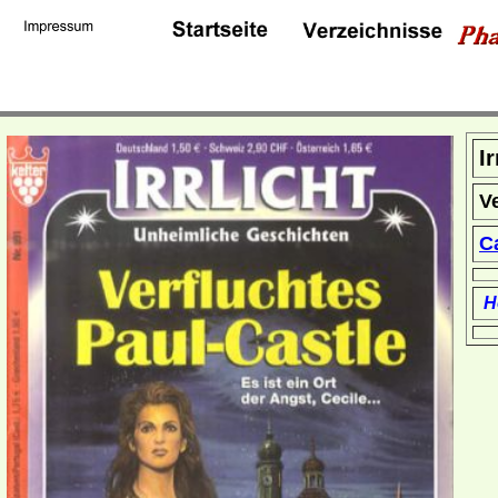
I
V
C
H