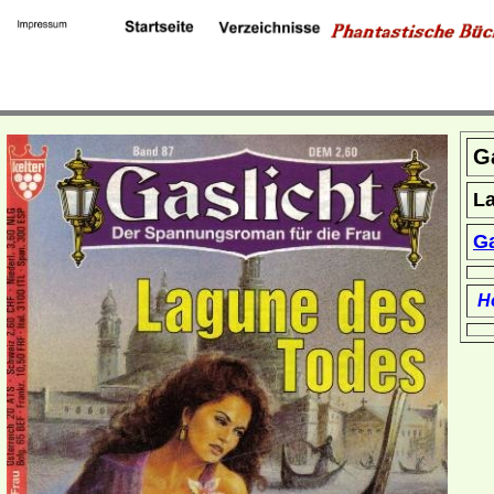
Ga
L
Ga
Ho