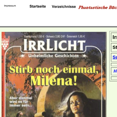
I
S
S
H