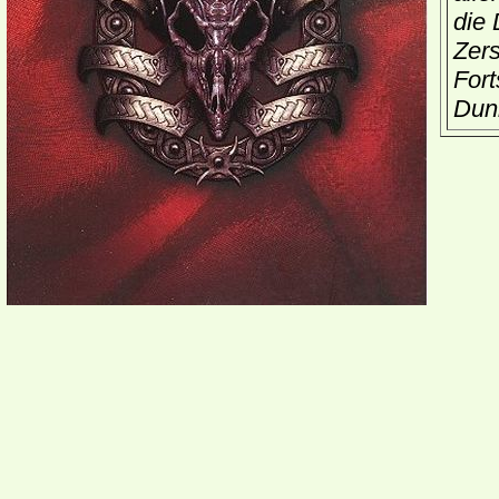
die 
Zers
Fort
Dunk