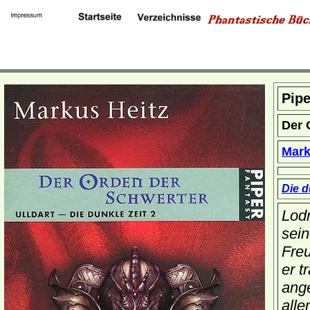
Pipe
Der 
Mark
Die d
Lodr
sein
Freu
er t
ang
alle