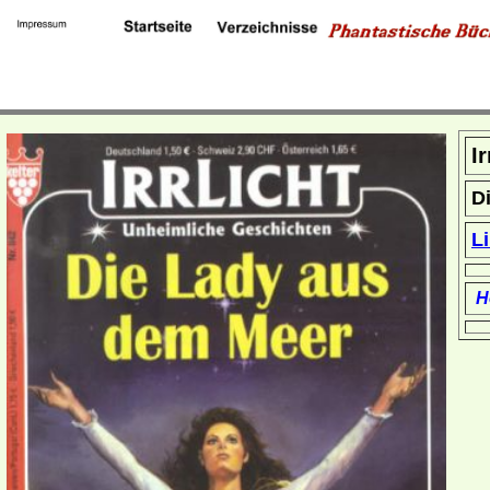
I
D
L
H