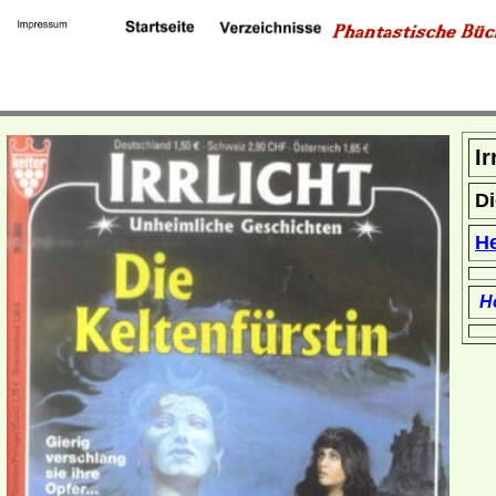
Ir
Di
H
Ho