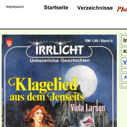
I
K
V
H