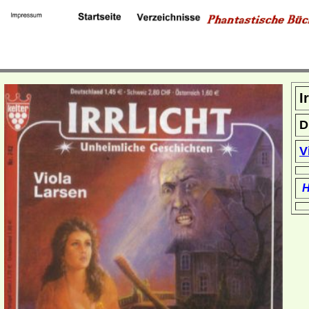
I
D
V
H