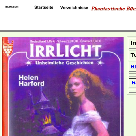
Ir
Tö
H
Ho