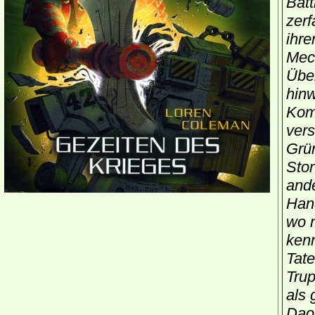
Batt
zerf
ihr
Mech
Über
hinw
Komm
vers
Grün
Sto
ande
Hand
wo m
kenn
Tate
Trup
als 
Dao