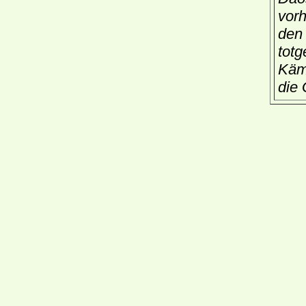
vorh
den 
totg
Kämp
die 