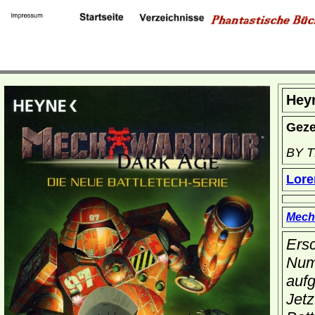
Hey
Geze
BY 
Lor
Mech
Ersc
Numm
aufg
Jetz