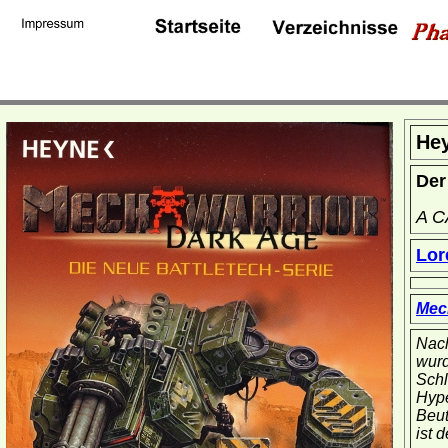
He
Der
A C
Lor
Mec
Nach
wurd
Schl
Hype
Beut
ist 