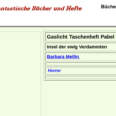
Gaslicht Taschenheft Pabel
Insel der ewig Verdammten
Barbara Mellin
Horror