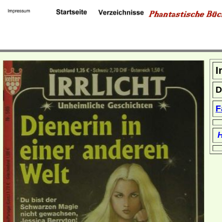
I
D
F
H