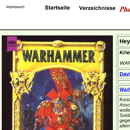
Hey
Krie
WA
Dav
War
Konra
Ansc
woll
Sold
gegen
alte