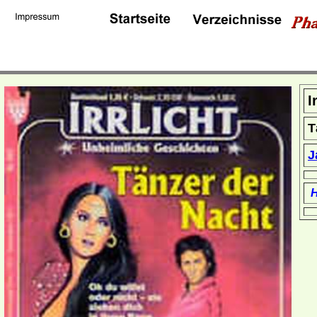
I
T
J
H