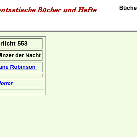
rrlicht 553
änzer der Nacht
ane Robinson
orror