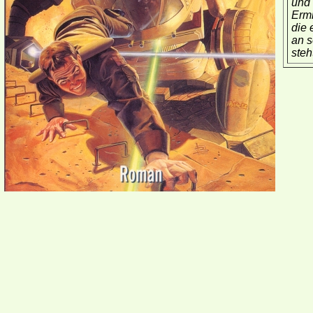
und 
Ermi
die 
an s
steh