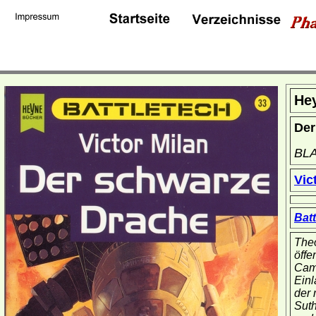
He
Der
BL
Vic
Batt
Theo
öffe
Cama
Einl
der 
Suth