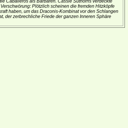
 die Caballeros als Barbaren. Cassie Suthorns verdeckte
e Verschwörung: Plötzlich scheinen die fremden Hitzköpfe
rkraft haben, um das Draconis-Kombinat vor den Schlangen
t, der zerbrechliche Friede der ganzen Inneren Sphäre