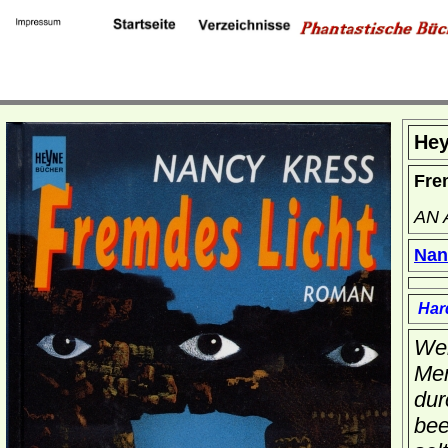
Hey
Fre
AN 
Nan
Har
Wen
Men
dur
bee