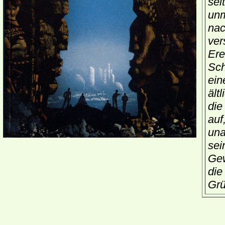
sel
unm
nac
ver
Ere
Sch
ein
ält
die
auf
una
sei
Gew
die
Grü