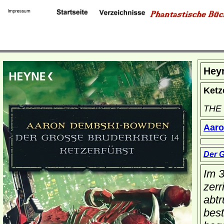
Hey
Ketz
THE
Aar
Der 
Im 3
zerr
abt
best