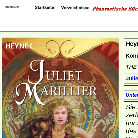
Hey
Köni
THE
Julie
Unte
Sie 
zer
nur 
des