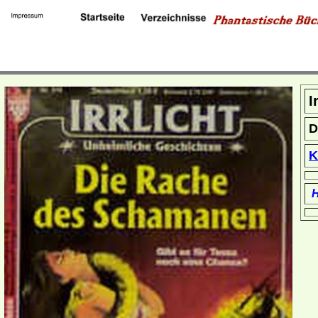
I
D
K
H