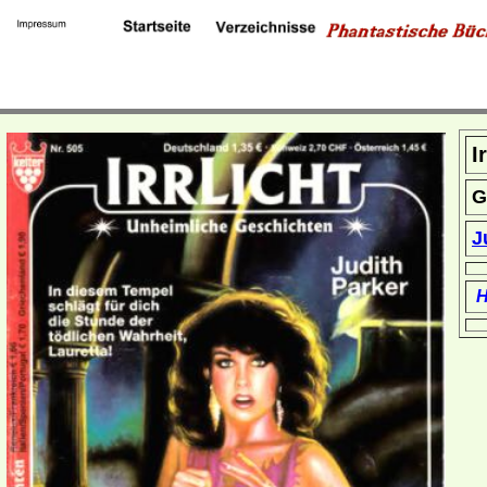
I
G
J
H