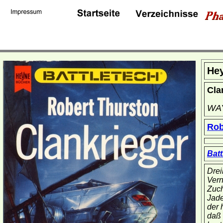
He
Cla
WA
Rob
Batt
Drei
Vern
Zuch
Jade
der 
daß 