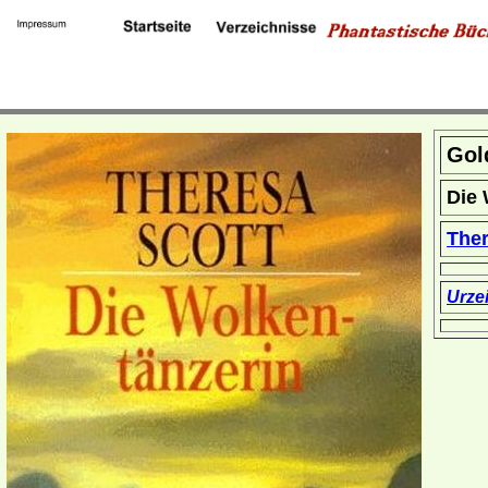
Gol
Die 
The
Urze