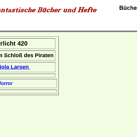
rrlicht 420
m Schloß des Piraten
iola Larsen
orror