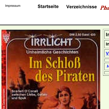
I
I
V
H