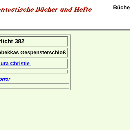
rlicht 382
ebekkas Gespensterschloß
ura Christie
rror