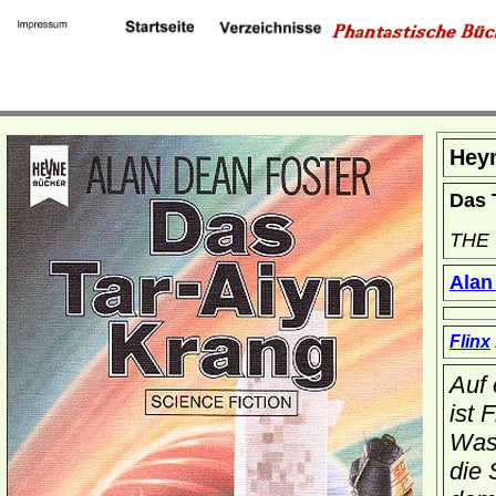
Hey
Das 
THE
Alan
Flinx
Auf 
ist 
Wass
die 