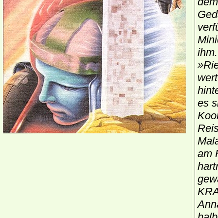
dem 
Geda
verf
Mini
ihm.
»Rie
wert
hint
es s
Koor
Rei
Mala
am R
hart
gew
KRAN
Annä
halb