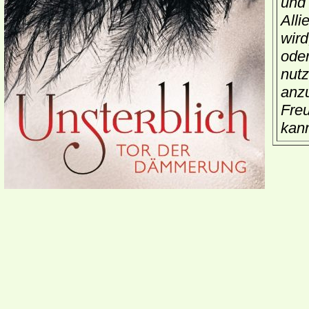
und 
Alli
wird
oder
nutz
anzu
Freu
kann