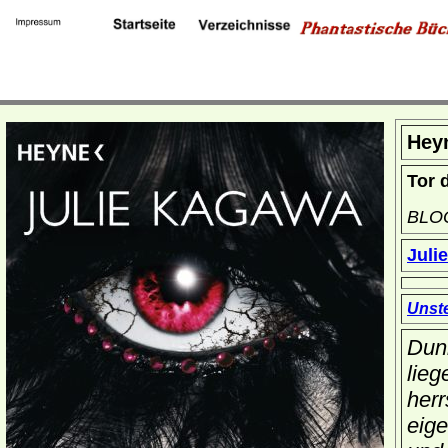
Hey
Tor 
BLO
Juli
Unste
Dunk
lieg
herr
eige