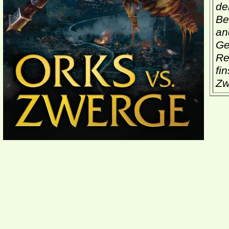
de
Be
an
Ge
Re
fi
Zw