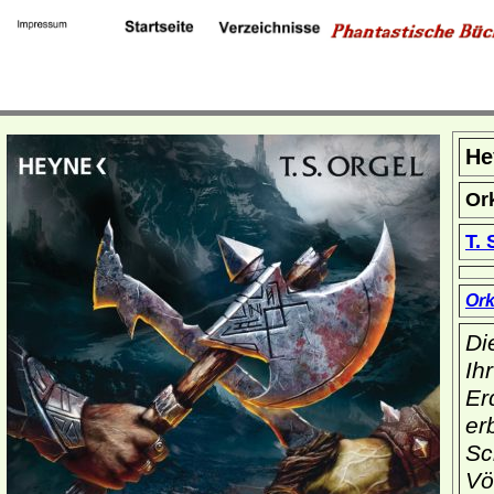
He
Or
T. 
Ork
Di
Ih
Er
er
Sc
Vö