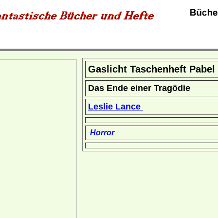
Gaslicht Taschenheft Pabel
Das Ende einer Tragödie
Leslie Lance
Horror