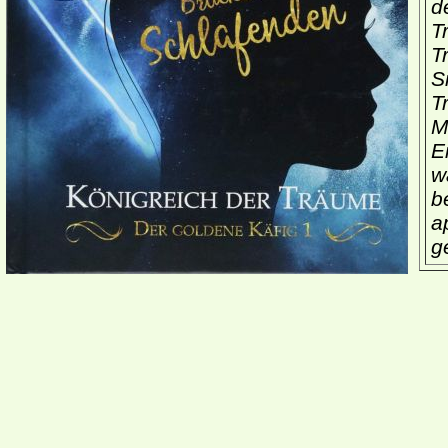
d
T
T
S
T
M
E
w
b
a
ge