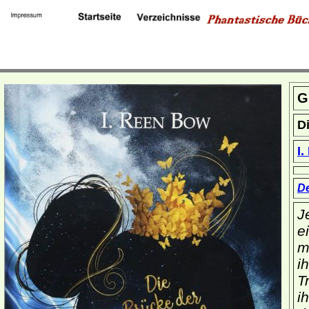
G
D
I
De
J
e
m
i
T
i