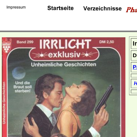
I
D
P
H