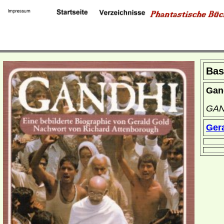
Bas
Gan
GAN
Ger