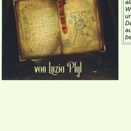
al
We
u
Da
a
be