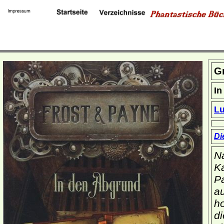
Gr
In
Lu
Di
N
Ka
Pa
au
ho
d