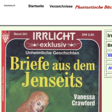
I
Br
V
Ho