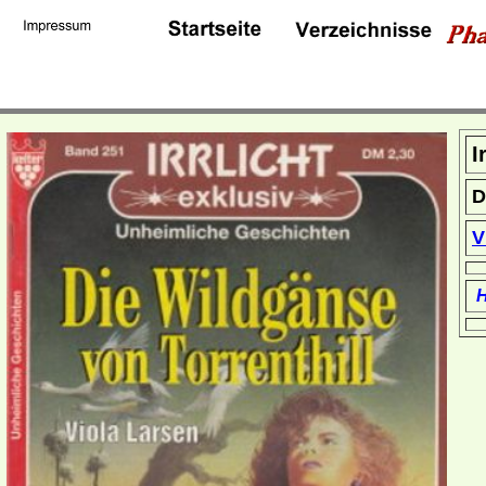
I
D
V
H