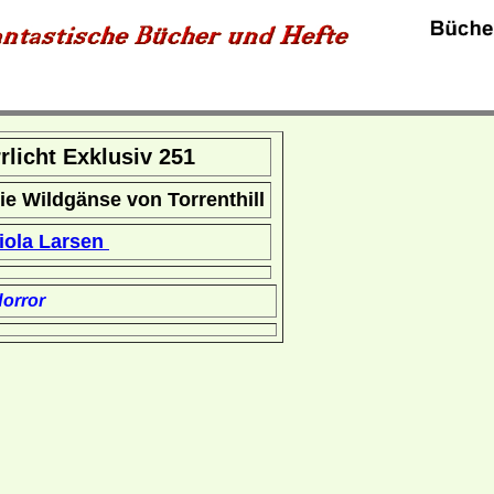
rrlicht Exklusiv 251
ie Wildgänse von Torrenthill
iola Larsen
orror