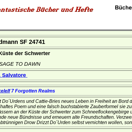
dmann SF 24741
Küste der Schwerter
SAGE TO DAWN
. Salvatore
elelf
7 Forgotten Realms
t Do´Urdens und Cattie-Bries neues Leben in Freiheit an Bord d
lhaftes Poem und eine falsch buchstabierte Zauberformel sie z
ssern an der Küste der Schwerter zum Schneeflockengebirge u
de neue Bündnisse und erneuern alte Freundschaften. Verzweif
btrünnigen Drow Drizzt Do´Urden selbst vernichten wollen, sond