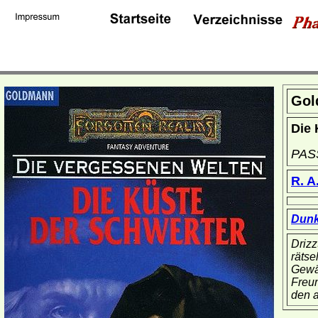
Gol
Die 
PAS
R. A
Dunk
Drizz
rätse
Gewä
Freun
den a