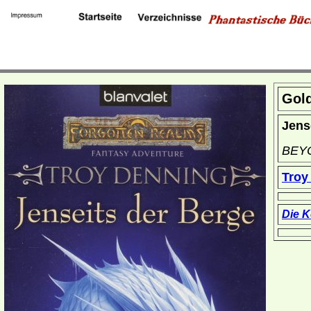
Gol
Jens
BEY
Troy
Die 