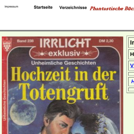
I
H
V
H