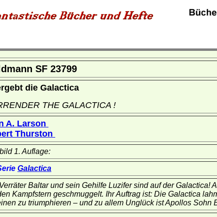
ldmann SF 23799
rgebt die Galactica
RRENDER THE GALACTICA !
n A. Larson
ert Thurston
lbild 1. Auflage:
Serie
Galactica
Verräter Baltar und sein Gehilfe Luzifer sind auf der Galactica!
den Kampfstern geschmuggelt. Ihr Auftrag ist: Die Galactica 
inen zu triumphieren – und zu allem Unglück ist Apollos Sohn 