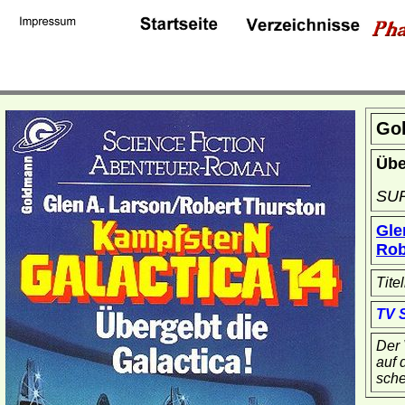
Go
Übe
SU
Gle
Rob
Tite
TV 
Der 
auf 
sche