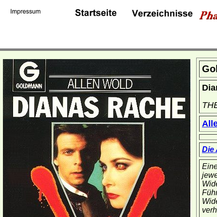
Go
Dia
TH
All
Die
Eine
jewe
Wide
Führ
Wide
verh