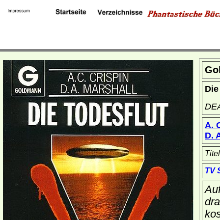
Go
Die
DE
A. 
D. 
Tite
TV 
Auf
dra
kos