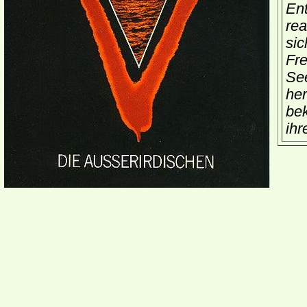
En
rea
sic
Fre
Se
her
be
ihr