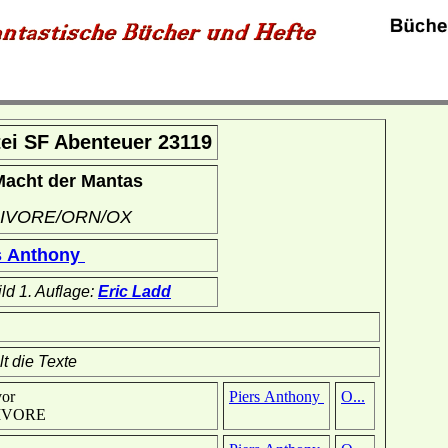
ei SF Abenteuer 23119
Macht der Mantas
IVORE/ORN/OX
s Anthony
ild 1. Auflage:
Eric Ladd
t die Texte
or
Piers Anthony
O...
IVORE