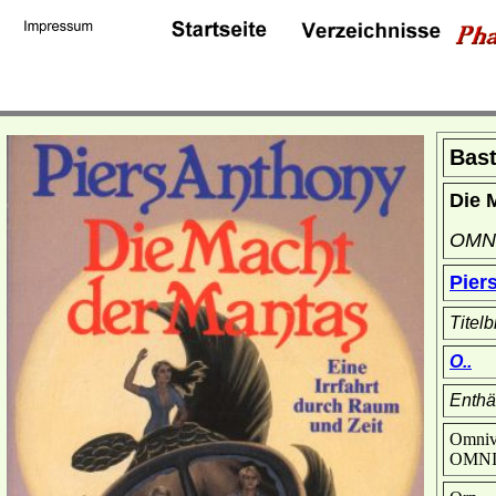
Bast
Die 
OMN
Pier
Titelb
O..
Enthäl
Omniv
OMN