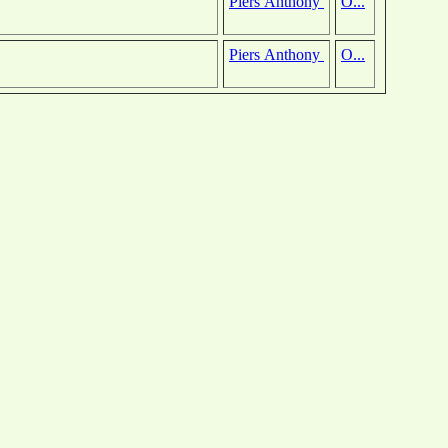
Piers Anthony
O...
Piers Anthony
O...