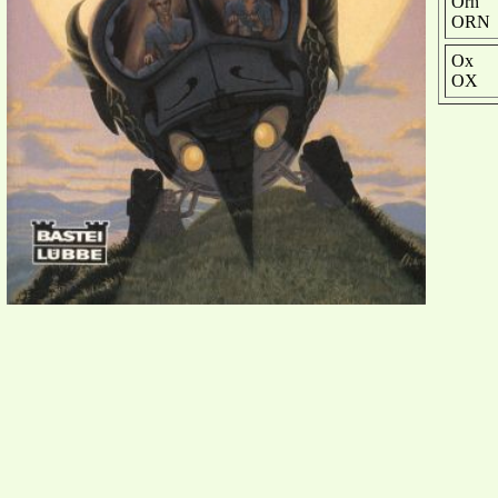
Orn
ORN
Ox
OX