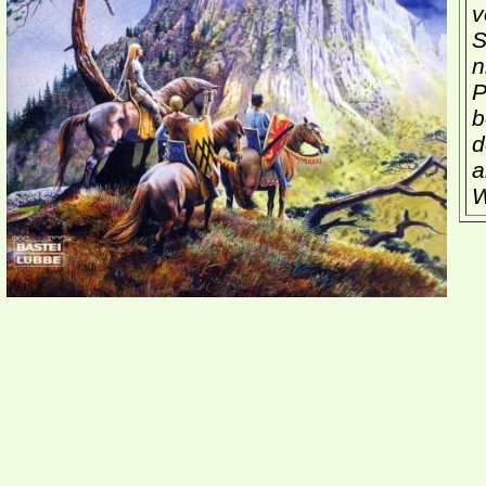
v
S
n
P
b
d
a
W