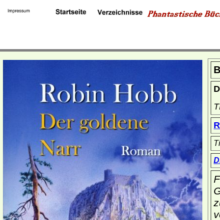
B
D
T
R
T
D
F
G
z
v