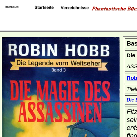
Bas
Die
ASS
Rob
Titel
Die
Fit
sei
ent
fin