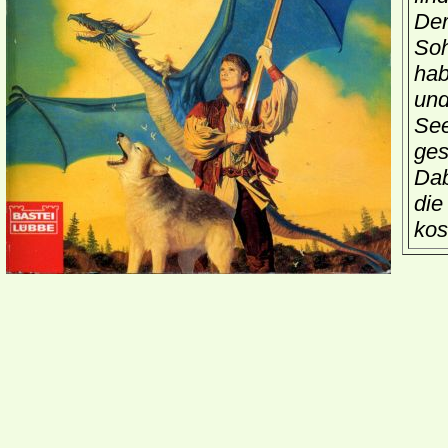
Der
Soh
hab
und
See
ges
Dab
die
kos