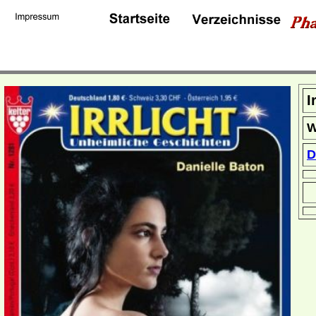
I
W
D