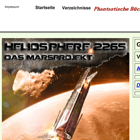
G
V
A
D