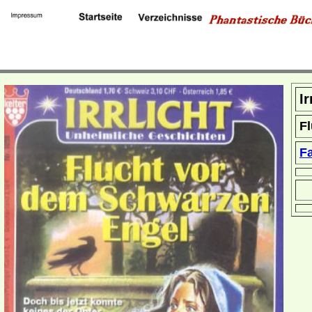
Ir
F
F